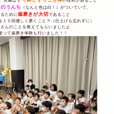
、奥歯は
の役割があること
んのうんち
（なんと色は白！）がついていて、
歯磨きが大切
るために
であること
を１０回優しく磨くこと
（仕上げも忘れずに）
くさんのことを教えてもらいましたよ
使って歯磨き体験も行いました！！