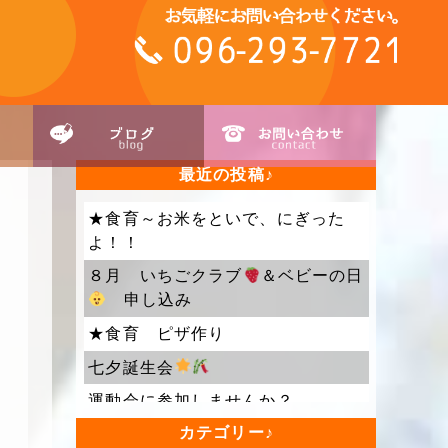
最近の投稿
★食育～お米をといで、にぎった
よ！！
８月 いちごクラブ
＆ベビーの日
申し込み
★食育 ピザ作り
七夕誕生会
運動会に参加しませんか？
カテゴリー