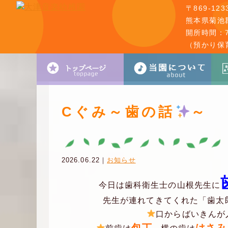
〒869-123
熊本県菊池郡
開所時間：7:
（預かり保
Cぐみ～歯の話
～
2026.06.22｜
お知らせ
今日は歯科衛生士の山根先生に
先生が連れてきてくれた「歯太
口からばいきんが
包丁
はさみ