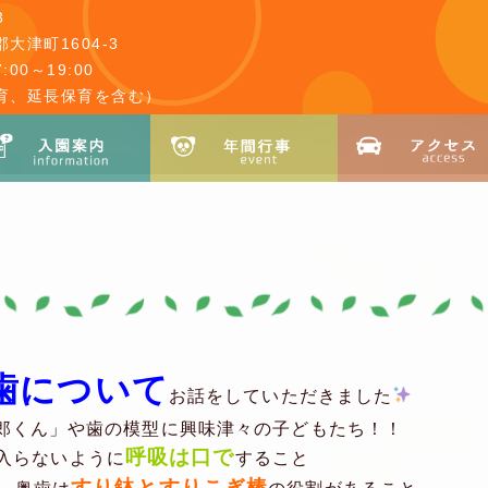
3
大津町1604-3
00～19:00
育、延長保育を含む）
歯について
お話をしていただきました
郎くん」や歯の模型に興味津々の子どもたち！！
呼吸は口で
入らないように
すること
すり鉢とすりこぎ棒