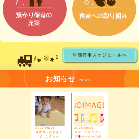
お知らせ
NEWS
26/05/20
2026/08/06
2026/08/01
2026/07/14
５月のいちごク
★食育～お米をと
８月 いちごクラ
★食育 ピザ作
ブ
いで、にぎった
ブ
＆ベビーの日