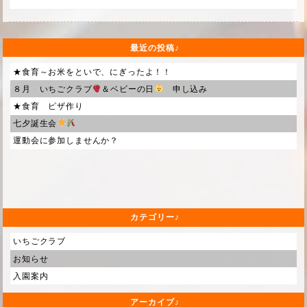
最近の投稿
★食育～お米をといで、にぎったよ！！
８月 いちごクラブ
＆ベビーの日
申し込み
★食育 ピザ作り
七夕誕生会
運動会に参加しませんか？
カテゴリー
いちごクラブ
お知らせ
入園案内
アーカイブ