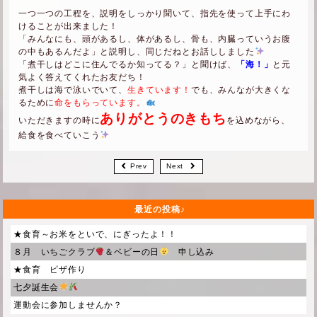
一つ一つの工程を、説明をしっかり聞いて、指先を使って上手にわ
けることが出来ました！
「みんなにも、頭があるし、体があるし、骨も、内臓っていうお腹
の中もあるんだよ」と説明し、同じだねとお話ししました
「煮干しはどこに住んでるか知ってる？」と聞けば、
「海！」
と元
気よく答えてくれたお友だち！
煮干しは海で泳いでいて、
生きています！
でも、みんなが大きくな
るために
命をもらっています。
ありがとうのきもち
いただきますの時に
を込めながら、
給食を食べていこう
Prev
Next
最近の投稿
★食育～お米をといで、にぎったよ！！
８月 いちごクラブ
＆ベビーの日
申し込み
★食育 ピザ作り
七夕誕生会
運動会に参加しませんか？