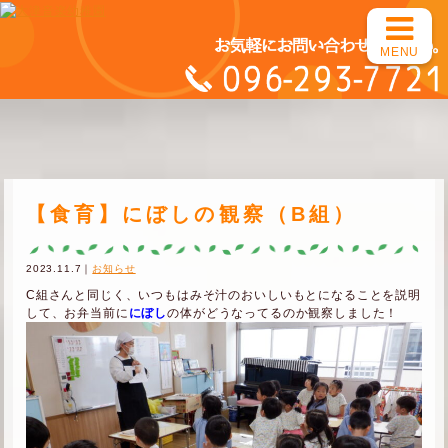
MENU
【食育】にぼしの観察（B組）
2023.11.7｜
お知らせ
C組さんと同じく、いつもはみそ汁のおいしいもとになることを説明
して、お弁当前に
にぼし
の体がどうなってるのか観察しました！