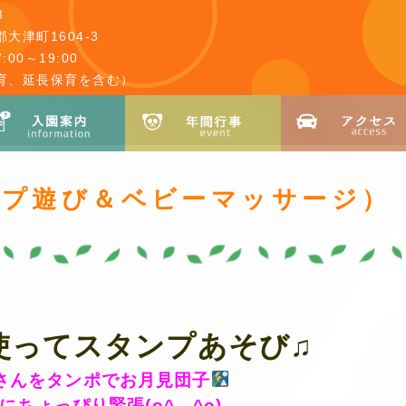
3
大津町1604-3
00～19:00
育、延長保育を含む）
ンプ遊び＆ベビーマッサージ）
使ってスタンプあそび♫
さんをタンポでお月見団子
にちょっぴり緊張(o^―^o)