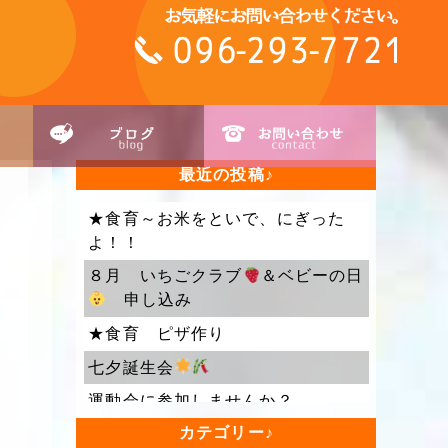
最近の投稿
★食育～お米をといで、にぎった
よ！！
８月 いちごクラブ
＆ベビーの日
申し込み
★食育 ピザ作り
七夕誕生会
運動会に参加しませんか？
カテゴリー