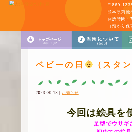
〒869-123
熊本県菊池郡
開所時間：7:
（預かり保
ベビーの日
（スタ
2023.09.13｜
お知らせ
今回は絵具を
足型でウサギ
初めての絵具