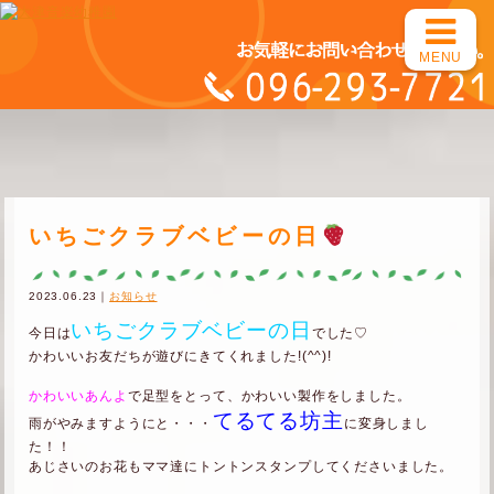
MENU
いちごクラブベビーの日
2023.06.23｜
お知らせ
いちごクラブベビーの日
今日は
でした♡
かわいいお友だちが遊びにきてくれました!(^^)!
かわいいあんよ
で足型をとって、かわいい製作をしました。
てるてる坊主
雨がやみますようにと・・・
に変身しまし
た！！
あじさいのお花もママ達にトントンスタンプしてくださいました。