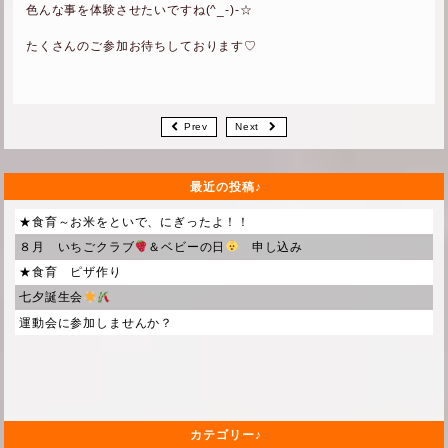
色んな事を体験させたいですね(^_-)-☆
たくさんのご参加お待ちしております♡
Prev
Next
最近の投稿
★食育～お米をといで、にぎったよ！！
８月 いちごクラブ
＆ベビーの日
申し込み
★食育 ピザ作り
七夕誕生会
運動会に参加しませんか？
カテゴリー