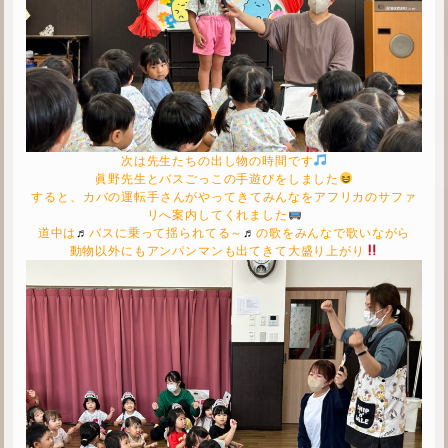
次は先生たちの出し物の時間です
眞野先生とバスごっこの手遊びをしました
すると、カバの運転手さんがやってきてみんなをアフリカのサファ
リへ案内してくれました
道中は
♬
バスに乗って揺られてる～
♬
の歌をみんなで歌いながら
動物以外にもアンパンマンも出てきて
大盛り上がり