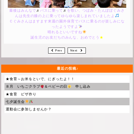
最後はみんなで
♬
バスに乗って
♬
を歌い、つぼみ・たんぽぽぐみさ
んは先生の膝の上に乗ってゆらゆら楽しまれていましたよ
Ｃぐみさんはますます来週の園外保育でバスに乗るのが楽しみにな
ったようですよ
晴れるといいですね
誕生児のお友だちのみんな、おめでとう
★
Prev
Next
最近の投稿
★食育～お米をといで、にぎったよ！！
８月 いちごクラブ
＆ベビーの日
申し込み
★食育 ピザ作り
七夕誕生会
運動会に参加しませんか？