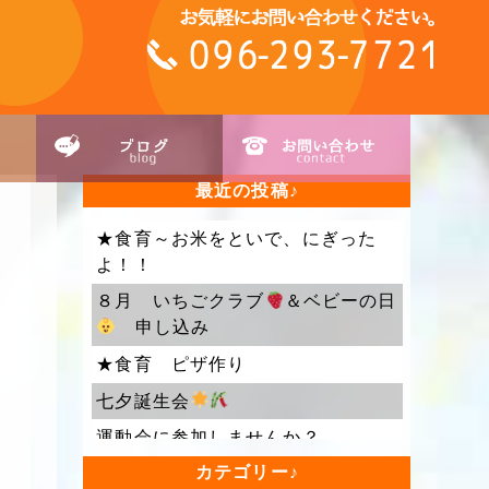
最近の投稿
★食育～お米をといで、にぎった
よ！！
８月 いちごクラブ
＆ベビーの日
申し込み
★食育 ピザ作り
七夕誕生会
運動会に参加しませんか？
カテゴリー