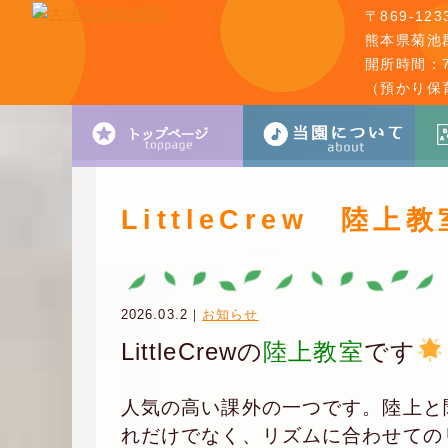
〒869-123
熊本県菊池郡
開所時間：7:
（預かり保
LittleCrew 陸上教
2026.03.2｜
お知らせ
LittleCrewの
陸上教室
です
人気の高い課外の一つです。陸上と
れだけでなく、リズムに合わせての