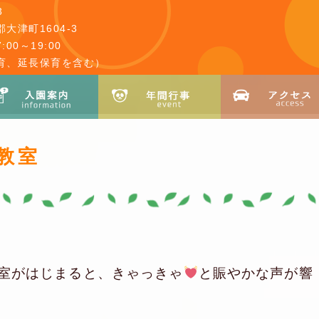
3
大津町1604-3
00～19:00
育、延長保育を含む）
ス教室
室がはじまると、きゃっきゃ
と賑やかな声が響