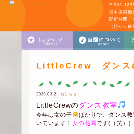
〒869-123
熊本県菊池郡
開所時間：7:
（預かり保
LittleCrew ダン
2026.03.2｜
お知らせ
LittleCrewの
ダンス教室
今年は女の子
ばかりで、ダンス教
いています！
女の花園
です(（笑）)