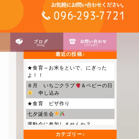
最近の投稿
★食育～お米をといで、にぎった
よ！！
８月 いちごクラブ
＆ベビーの日
申し込み
★食育 ピザ作り
七夕誕生会
運動会に参加しませんか？
カテゴリー