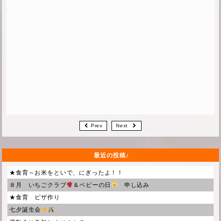
Prev
Next
最近の投稿
★食育～お米をといで、にぎったよ！！
８月 いちごクラブ
＆ベビーの日
申し込み
★食育 ピザ作り
七夕誕生会