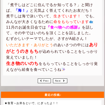
「煮干しはどこに住んでるか知ってる？」と聞け
ば、
「海！」
と元気よく答えてくれたお友だち！
煮干しは海で泳いでいて、
生きています！
でも、
みんなが大きくなるために
命をもらっています
11月のお誕生日会では
『食べ物への感謝』
を話し
て、その中ではいのちを頂くことを話しました。
むずかしいテーマでしたが、さすがA組さん！
あり
いただきます・ありがとう
のあいさつの中には
がとうのきもち
が込められていることをしっかり
覚えていました！
生き物のいのち
をもらっていることをしっかり覚
えながら給食を食べていこうね
Prev
Next
最近の投稿
★食育～お米をといで、にぎったよ！！