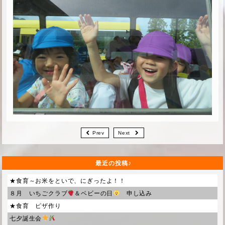
Prev
Next
最近の投稿
★食育～お米をといで、にぎったよ！！
８月 いちごクラブ
＆ベビーの日
申し込み
★食育 ピザ作り
七夕誕生会