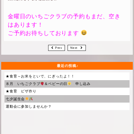
金曜日のいちごクラブの予約もまだ、空き
はあります！
ご予約お待ちしております
Prev
Next
最近の投稿
★食育～お米をといで、にぎったよ！！
８月 いちごクラブ
＆ベビーの日
申し込み
★食育 ピザ作り
七夕誕生会
運動会に参加しませんか？