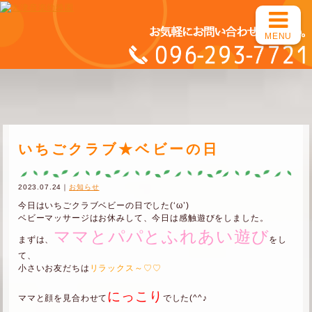
MENU
いちごクラブ★ベビーの日
2023.07.24｜
お知らせ
今日はいちごクラブベビーの日でした(‘ω’)
ベビーマッサージはお休みして、今日は感触遊びをしました。
ママとパパとふれあい遊び
まずは、
をし
て、
小さいお友だちは
リラックス～♡♡
にっこり
ママと顔を見合わせて
でした(^^♪