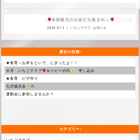
未就園児のお友だち集まれ～
2024.07.1 ｜
いちごクラブ
,
お知らせ
最近の投稿
★食育～お米をといで、にぎったよ！！
８月 いちごクラブ
＆ベビーの日
申し込み
★食育 ピザ作り
七夕誕生会
運動会に参加しませんか？
カテゴリー