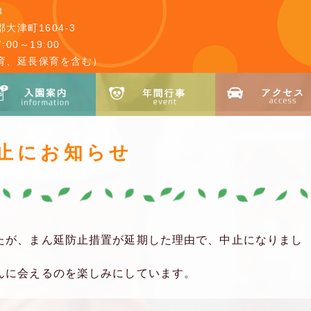
3
大津町1604-3
00～19:00
育、延長保育を含む）
止にお知らせ
たが、まん延防止措置が延期した理由で、中止になりまし
んに会えるのを楽しみにしています。