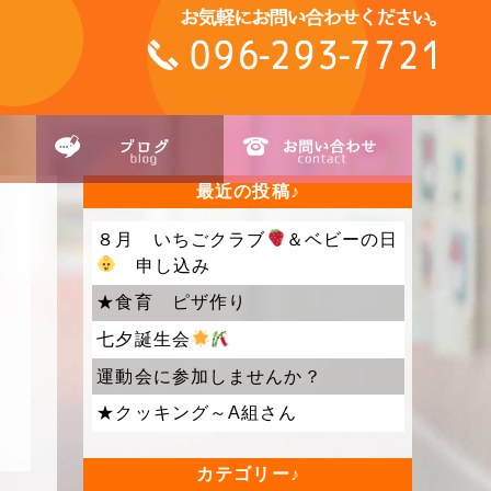
最近の投稿
８月 いちごクラブ
＆ベビーの日
申し込み
★食育 ピザ作り
七夕誕生会
運動会に参加しませんか？
★クッキング～A組さん
カテゴリー