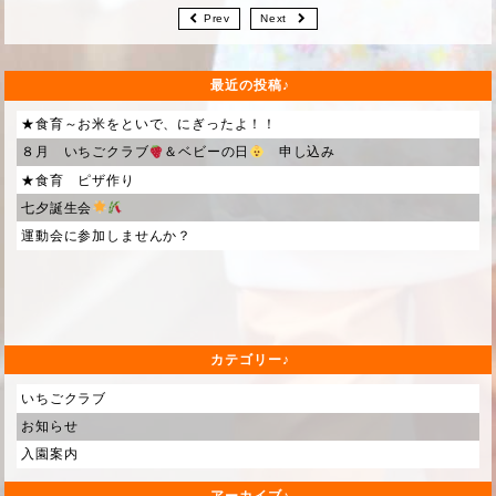
Prev
Next
最近の投稿
★食育～お米をといで、にぎったよ！！
８月 いちごクラブ
＆ベビーの日
申し込み
★食育 ピザ作り
七夕誕生会
運動会に参加しませんか？
カテゴリー
いちごクラブ
お知らせ
入園案内