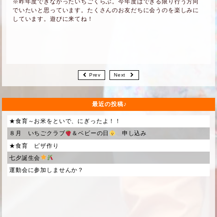
※昨年度できなかったいちごくらぶ。今年度はできる限り行う方向
でいたいと思っています。たくさんのお友だちに会うのを楽しみに
しています。遊びに来てね！
Prev
Next
最近の投稿
★食育～お米をといで、にぎったよ！！
８月 いちごクラブ
＆ベビーの日
申し込み
★食育 ピザ作り
七夕誕生会
運動会に参加しませんか？