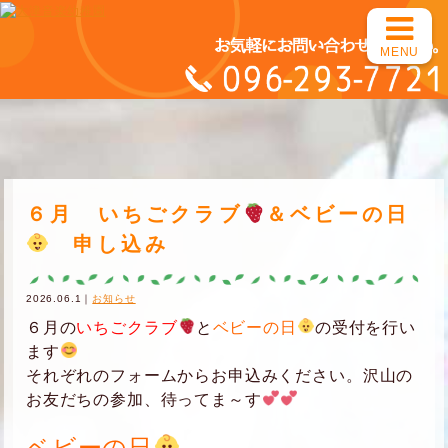
MENU
６月 いちごクラブ
＆ベビーの日
申し込み
2026.06.1｜
お知らせ
６月の
いちごクラブ
と
ベビーの日
の受付を行い
ます
それぞれのフォームからお申込みください。沢山の
お友だちの参加、待ってま～す
ベビーの日