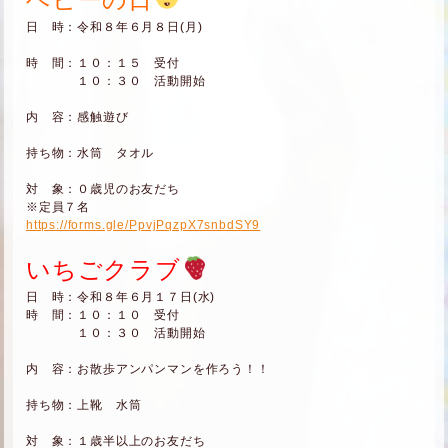
日 時：令和８年６月８日(月)
時 間：１０：１５ 受付
１０：３０ 活動開始
内 容：感触遊び
持ち物：水筒 タオル
対 象：０歳児のお友だち
※定員７名
https://forms.gle/PpvjPqzpX7snbdSY9
いちごクラブ
日 時：令和８年６月１７日(水)
時 間：１０：１０ 受付
１０：３０ 活動開始
内 容：お散歩アンパンマンを作ろう！！
持ち物：上靴 水筒
対 象：１歳半以上のお友だち