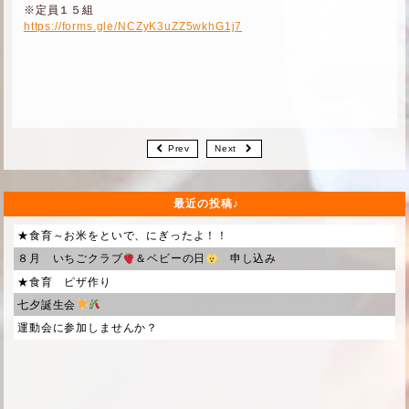
※定員１５組
https://forms.gle/NCZyK3uZZ5wkhG1j7
Prev
Next
最近の投稿
★食育～お米をといで、にぎったよ！！
８月 いちごクラブ
＆ベビーの日
申し込み
★食育 ピザ作り
七夕誕生会
運動会に参加しませんか？