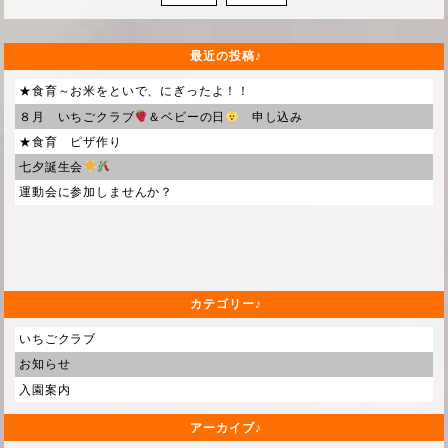
最近の投稿
★食育～お米をといで、にぎったよ！！
８月 いちごクラブ
＆ベビーの日
申し込み
★食育 ピザ作り
七夕誕生会
運動会に参加しませんか？
カテゴリー
いちごクラブ
お知らせ
入園案内
アーカイブ