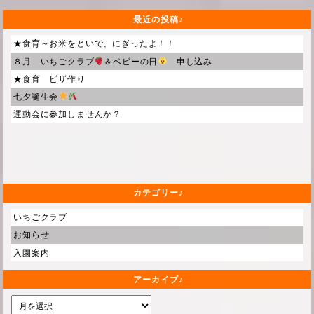
最近の投稿
★食育～お米をといで、にぎったよ！！
８月 いちごクラブ
＆ベビーの日
申し込み
★食育 ピザ作り
七夕誕生会
運動会に参加しませんか？
カテゴリー
いちごクラブ
お知らせ
入園案内
アーカイブ