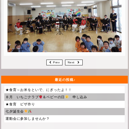
Prev
Next
最近の投稿
★食育～お米をといで、にぎったよ！！
８月 いちごクラブ
＆ベビーの日
申し込み
★食育 ピザ作り
七夕誕生会
運動会に参加しませんか？