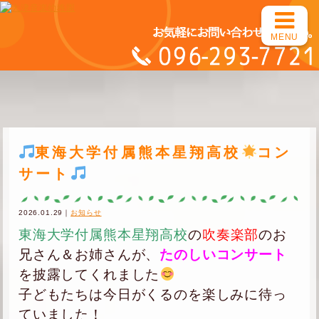
MENU
東海大学付属熊本星翔高校
コン
サート
2026.01.29｜
お知らせ
東海大学付属熊本星翔高校
の
吹奏楽部
のお
兄さん＆お姉さんが、
たのしいコンサート
を披露してくれました
子どもたちは今日がくるのを楽しみに待っ
ていました！