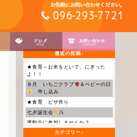
最近の投稿
★食育～お米をといで、にぎった
よ！！
８月 いちごクラブ
＆ベビーの日
申し込み
★食育 ピザ作り
七夕誕生会
運動会に参加しませんか？
カテゴリー