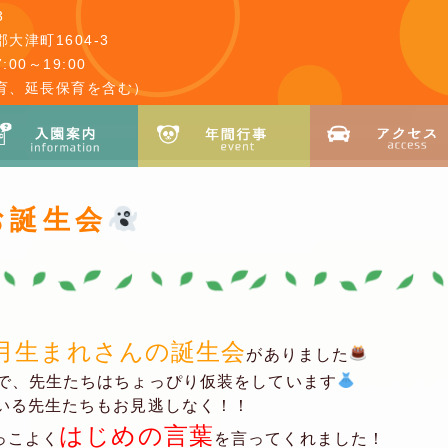
3
大津町1604-3
00～19:00
育、延長保育を含む）
お誕生会
0月生まれさんの誕生会
がありました
とで、先生たちはちょっぴり仮装をしています
いる先生たちもお見逃しなく！！
はじめの言葉
っこよく
を言ってくれました！