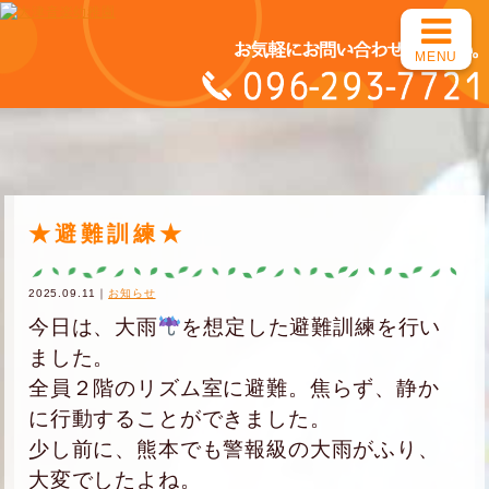
MENU
★避難訓練★
2025.09.11｜
お知らせ
今日は、大雨
を想定した避難訓練を行い
ました。
全員２階のリズム室に避難。焦らず、静か
に行動することができました。
少し前に、熊本でも警報級の大雨がふり、
大変でしたよね。