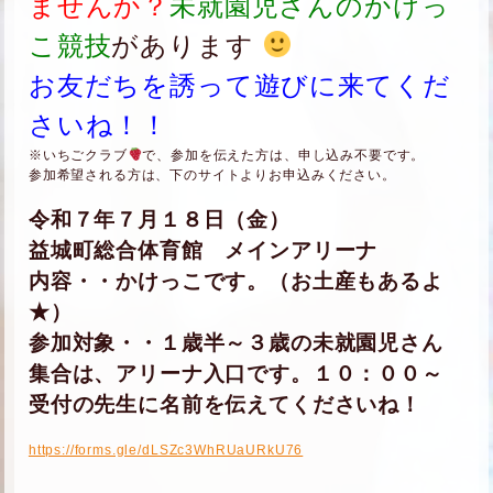
ませんか？
未就園児さんのかけっ
こ競技
があります
お友だちを誘って遊びに来てくだ
さいね！！
※いちごクラブ
で、参加を伝えた方は、申し込み不要です。
参加希望される方は、下のサイトよりお申込みください。
令和７年７月１８日（金）
益城町総合体育館 メインアリーナ
内容・・かけっこです。（お土産もあるよ
★）
参加対象・・１歳半～３歳の未就園児さん
集合は、アリーナ入口です。１０：００～
受付の先生に名前を伝えてくださいね！
https://forms.gle/dLSZc3WhRUaURkU76