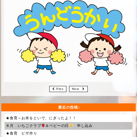
Prev
Next
最近の投稿
★食育～お米をといで、にぎったよ！！
８月 いちごクラブ
＆ベビーの日
申し込み
★食育 ピザ作り