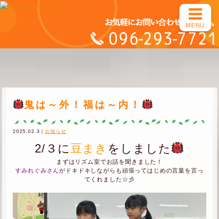
MENU
鬼は～外！福は～内！
2025.02.3｜
お知らせ
2/３に
豆まき
をしました
まずはリズム室でお話を聞きました！
すみれぐみさん
がドキドキしながらも頑張ってはじめの言葉を言っ
てくれました☆彡