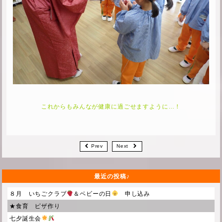
これからもみんなが健康に過ごせますように…！
Prev
Next
最近の投稿
８月 いちごクラブ
＆ベビーの日
申し込み
★食育 ピザ作り
七夕誕生会