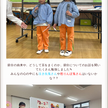
節分の由来や、どうして豆をまくのか、節分についてのお話を聞い
てたくさん勉強しました✎
みんなの心の中にも
泣き虫鬼さん
や
怒りんぼ鬼さん
はいないか
な？？