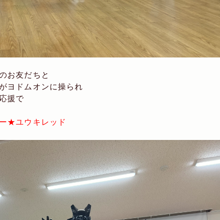
のお友だちと
がヨドムオンに操られ
応援で
ー★ユウキレッド