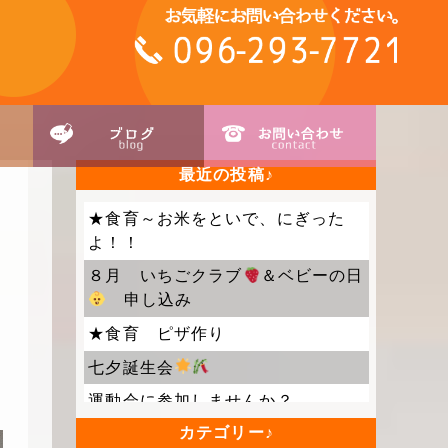
最近の投稿
★食育～お米をといで、にぎった
よ！！
８月 いちごクラブ
＆ベビーの日
申し込み
★食育 ピザ作り
七夕誕生会
運動会に参加しませんか？
カテゴリー