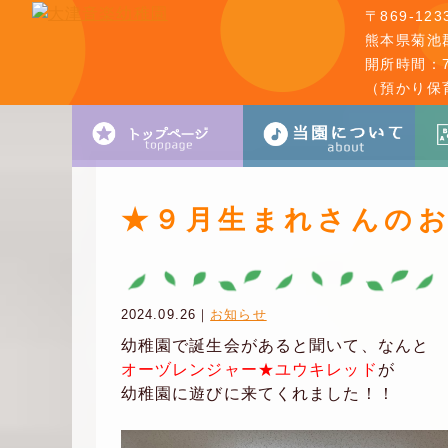
〒869-123
熊本県菊池郡
開所時間：7:
（預かり保
★９月生まれさんのお
2024.09.26｜
お知らせ
幼稚園で誕生会があると聞いて、なんと
オーヅレンジャー★ユウキレッド
が
幼稚園に遊びに来てくれました！！