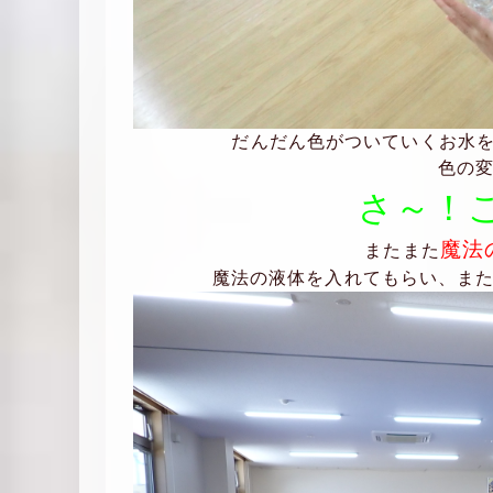
だんだん色がついていくお水
色の
さ～！
魔法
またまた
魔法の液体を入れてもらい、ま