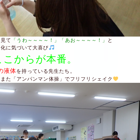
を見て
「うわ～～～～！」「あお～～～～！」
と
変化に気づいて大喜び
ここからが本番。
の液体
を持っている先生たち。
たまた「アンパンマン体操」でフリフリシェイク