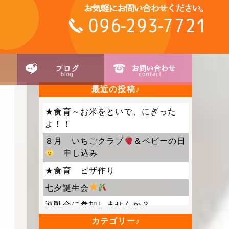
最近の投稿
★食育～お米をといで、にぎった
よ！！
８月 いちごクラブ
＆ベビーの日
申し込み
★食育 ピザ作り
七夕誕生会
運動会に参加しませんか？
カテゴリー