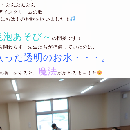
＊ぶんぶんぶん
アイスクリームの歌
んにちは！のお歌を歌いましたよ
色泡あそび～
の開始です！
も関わらず、先生たちが準備していたのは、
入った透明のお水・・・。
魔法
体操」をすると、
がかかるよ～！と