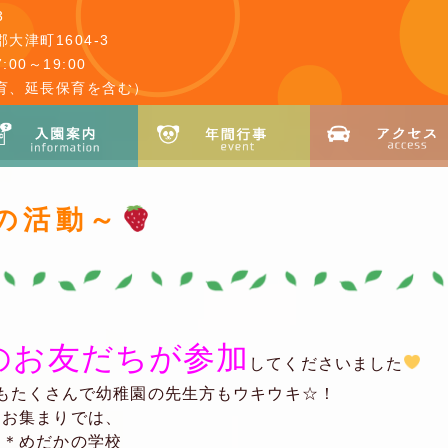
3
大津町1604-3
00～19:00
育、延長保育を含む）
の活動～
名のお友だちが参加
してくださいました
もたくさんで幼稚園の先生方もウキウキ☆！
お集まりでは、
＊めだかの学校