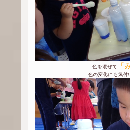
「
色を混ぜて
色の変化にも気付