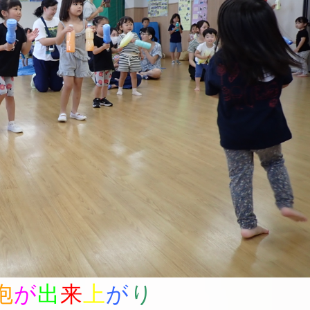
泡
が
出
来
上
が
り