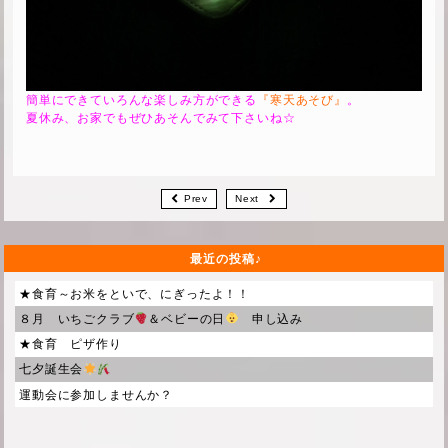
簡単にできていろんな楽しみ方ができる
『寒天あそび』
。
夏休み、お家でもぜひあそんでみて下さいね☆
Prev
Next
最近の投稿
★食育～お米をといで、にぎったよ！！
８月 いちごクラブ
＆ベビーの日
申し込み
★食育 ピザ作り
七夕誕生会
運動会に参加しませんか？