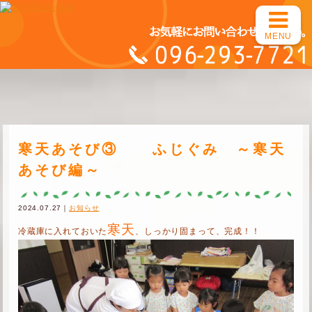
MENU
寒天あそび③ ふじぐみ ～寒天
あそび編～
2024.07.27｜
お知らせ
寒天
冷蔵庫に入れておいた
、しっかり固まって、完成！！