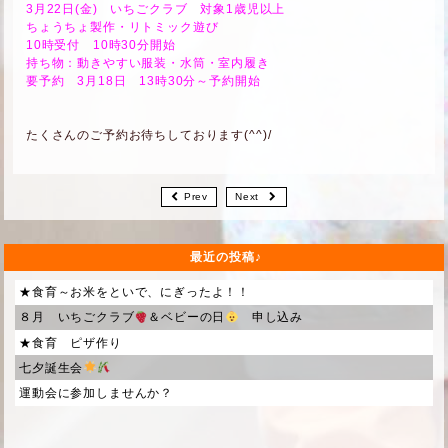
3月22日(金) いちごクラブ 対象1歳児以上
ちょうちょ製作・リトミック遊び
10時受付 10時30分開始
持ち物：動きやすい服装・水筒・室内履き
要予約 3月18日 13時30分～予約開始
たくさんのご予約お待ちしております(^^)/
Prev
Next
最近の投稿
★食育～お米をといで、にぎったよ！！
８月 いちごクラブ
＆ベビーの日
申し込み
★食育 ピザ作り
七夕誕生会
運動会に参加しませんか？