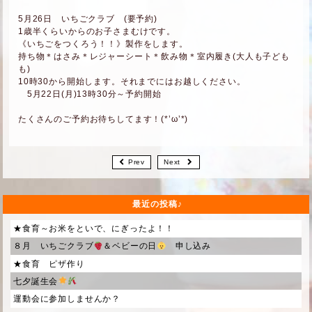
5月26日 いちごクラブ (要予約)
1歳半くらいからのお子さまむけです。
《いちごをつくろう！！》製作をします。
持ち物＊はさみ＊レジャーシート＊飲み物＊室内履き(大人も子ども
も)
10時30から開始します。それまでにはお越しください。
5月22日(月)13時30分～予約開始
たくさんのご予約お待ちしてます！(*’ω’*)
Prev
Next
最近の投稿
★食育～お米をといで、にぎったよ！！
８月 いちごクラブ
＆ベビーの日
申し込み
★食育 ピザ作り
七夕誕生会
運動会に参加しませんか？